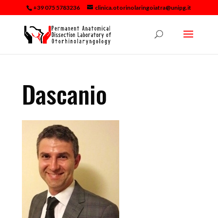
+39 075 5783236
clinica.otorinolaringoiatra@unipg.it
Dascanio