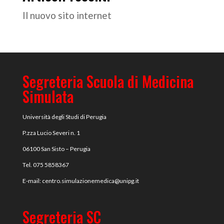
Il nuovo sito internet
Segreteria Scuola di Medicina
Simulata
Università degli Studi di Perugia
P.zza Lucio Severi n. 1
06100 San Sisto – Perugia
Tel. 075 5858367
E-mail:
centro.simulazionemedica@
unipg.it
Segreteria SC