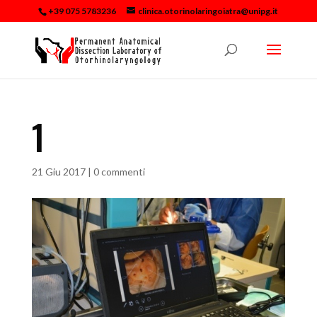
+39 075 5783236
clinica.otorinolaringoiatra@unipg.it
1
21 Giu 2017
|
0 commenti