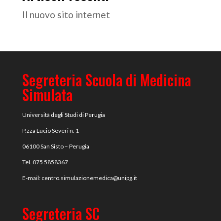
Il nuovo sito internet
Segreteria Scuola di Medicina
Simulata
Università degli Studi di Perugia
P.zza Lucio Severi n. 1
06100 San Sisto – Perugia
Tel. 075 5858367
E-mail:
centro.simulazionemedica@
unipg.it
Segreteria SC