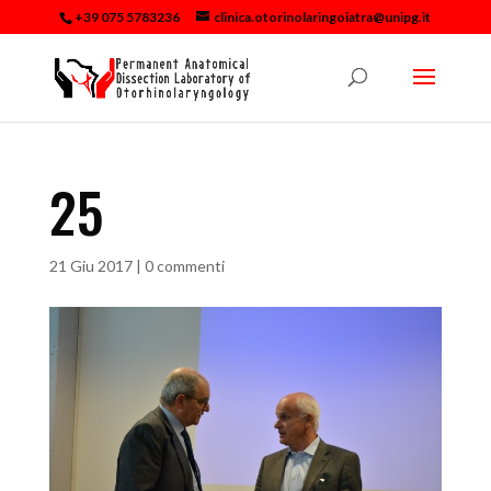
+39 075 5783236
clinica.otorinolaringoiatra@unipg.it
25
21 Giu 2017
|
0 commenti